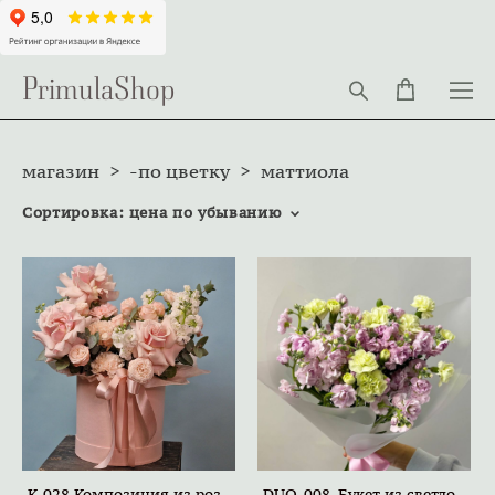
PrimulaShop
магазин
>
-по цветку
>
маттиола
Сортировка:
цена по убыванию
K-028 Композиция из роз,
DUO-008. Букет из светло-