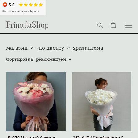
PrimulaShop
магазин
>
-по цветку
>
хризантема
Сортировка:
рекомендуем
B-070 Нежный букет с
MB-063 Монобукет из 5