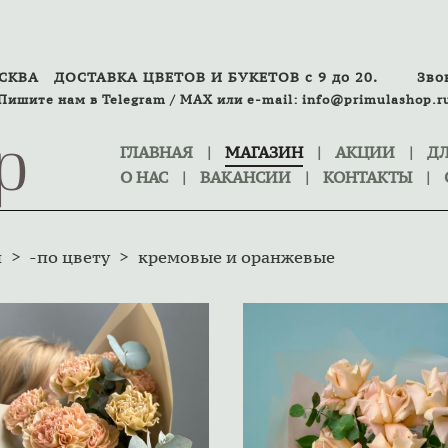
ОСКВА
ДОСТАВКА ЦВЕТОВ И БУКЕТОВ с 9 до 20.
Зво
Пишите нам в
Telegram
/
MAX
или
e-mail:
info@primulashop.r
p
ГЛАВНАЯ
|
МАГАЗИН
|
АКЦИИ
|
ДЛ
О НАС
|
ВАКАНСИИ
|
КОНТАКТЫ
|
н
>
-по цвету
>
кремовые и оранжевые