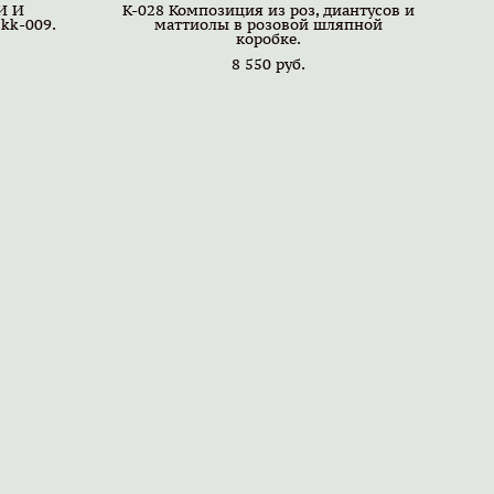
И И
K-028 Композиция из роз, диантусов и
k-009.
маттиолы в розовой шляпной
коробке.
8 550 pуб.