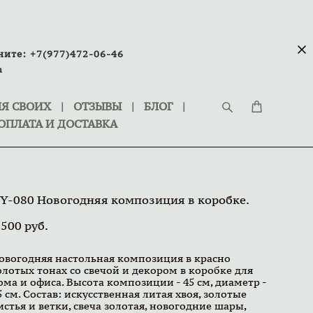
ните:
+7(977)472-06-46
u
Я СВОИХ
|
ОТЗЫВЫ
|
БЛОГ
|
ОПЛАТА И ДОСТАВКА
Y-080 Новогодняя композиция в коробке.
 500 pуб.
овогодняя настольная композиция в красно
олотых тонах со свечой и декором в коробке для
ома и офиса. Высота композиции - 45 см, диаметр -
5 см. Состав: искусственная литая хвоя, золотые
истья и ветки, свеча золотая, новогодние шары,