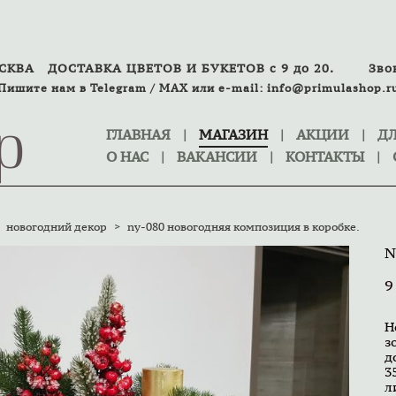
ОСКВА
ДОСТАВКА ЦВЕТОВ И БУКЕТОВ с 9 до 20.
Зво
Пишите нам в
Telegram
/
MAX
или
e-mail:
info@primulashop.r
p
ГЛАВНАЯ
|
МАГАЗИН
|
АКЦИИ
|
ДЛ
О НАС
|
ВАКАНСИИ
|
КОНТАКТЫ
|
новогодний декор
>
ny-080 новогодняя композиция в коробке.
N
9
Н
з
д
3
л