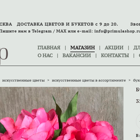
ОСКВА
ДОСТАВКА ЦВЕТОВ И БУКЕТОВ с 9 до 20.
Зво
Пишите нам в
Telegram
/
MAX
или
e-mail:
info@primulashop.r
p
ГЛАВНАЯ
|
МАГАЗИН
|
АКЦИИ
|
ДЛ
О НАС
|
ВАКАНСИИ
|
КОНТАКТЫ
|
искусственные цветы
>
искусственные цветы в ассортименте
>
бук
Б
3
В