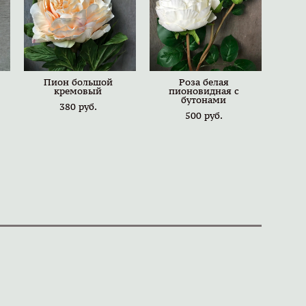
Пион большой
Роза белая
кремовый
пионовидная с
бутонами
380 pуб.
500 pуб.