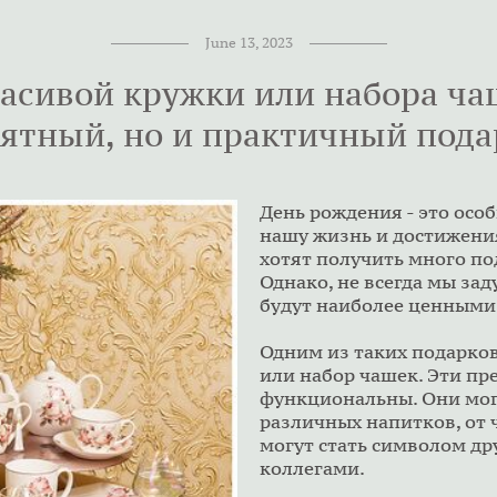
June 13, 2023
асивой кружки или набора чаш
ятный, но и практичный пода
День рождения - это осо
нашу жизнь и достижения
хотят получить много под
Однако, не всегда мы за
будут наиболее ценным
Одним из таких подарко
или набор чашек. Эти пр
функциональны. Они мог
различных напитков, от ч
могут стать символом д
коллегами.