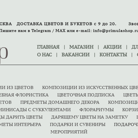
ОСКВА
ДОСТАВКА ЦВЕТОВ И БУКЕТОВ с 9 до 20.
Зво
Пишите нам в
Telegram
/
MAX
или
e-mail:
info@primulashop.r
p
ГЛАВНАЯ
|
МАГАЗИН
|
АКЦИИ
|
ДЛ
О НАС
|
ВАКАНСИИ
|
КОНТАКТЫ
|
И ИЗ ЦВЕТОВ
КОМПОЗИЦИИ ИЗ ИСКУССТВЕННЫХ ЦВ
ЕБНАЯ ФЛОРИСТИКА
ЦВЕТОЧНАЯ ПОДПИСКА
ЦВЕТ
ВЕТОВ
ПРЕДМЕТЫ ДОМАШНЕГО ДЕКОРА
КОМПОЗИЦИ
МИНИСАДЫ С СУККУЛЕНТАМИ
ФЛОРАРИУМЫ
КОРЗИ
ДЫ ДАРИТЬ ЦВЕТЫ
ДАРЯЩЕМУ ЦВЕТЫ НА ЗАМЕТКУ
МЕТЫ ИНТЕРЬЕРА
ПОДАРКИ И СУВЕНИРЫ
ПОДАРОЧ
МЕРОПРИЯТИЙ