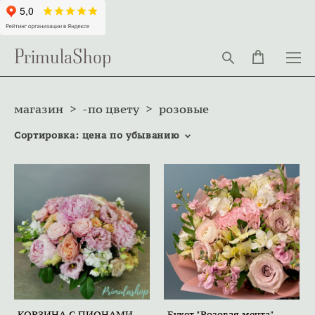
PrimulaShop
магазин
>
-по цвету
>
розовые
Сортировка:
цена по убыванию
КОРЗИНА С ПИОНАМИ
Букет "Розовая мечта"