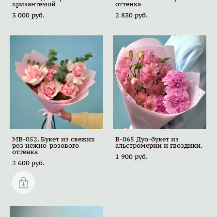
хризантемой
оттенка
3 000 pуб.
2 830 pуб.
MB-052. Букет из свежих
B-065 Дуо-букет из
роз нежно-розового
альстромерии и гвоздики.
оттенка
1 900 pуб.
2 600 pуб.